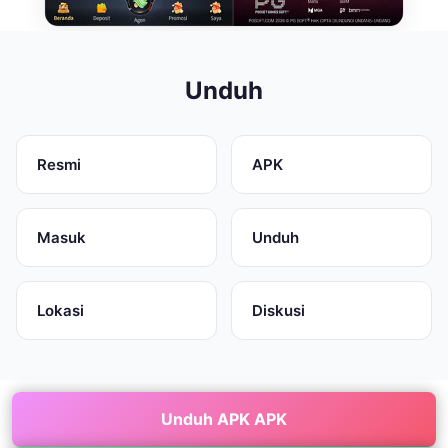
Unduh
Resmi
APK
Masuk
Unduh
Lokasi
Diskusi
Unduh APK APK