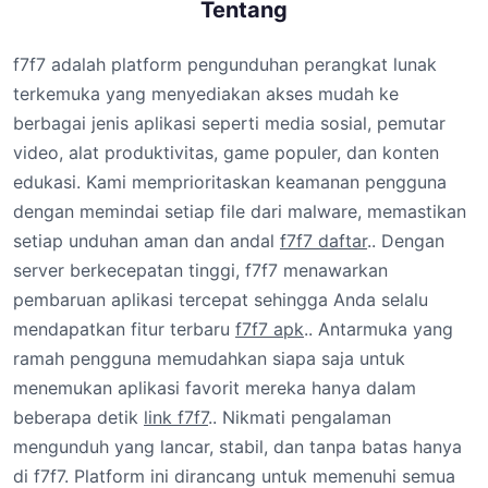
Tentang
f7f7 adalah platform pengunduhan perangkat lunak
terkemuka yang menyediakan akses mudah ke
berbagai jenis aplikasi seperti media sosial, pemutar
video, alat produktivitas, game populer, dan konten
edukasi. Kami memprioritaskan keamanan pengguna
dengan memindai setiap file dari malware, memastikan
setiap unduhan aman dan andal
f7f7 daftar
.. Dengan
server berkecepatan tinggi, f7f7 menawarkan
pembaruan aplikasi tercepat sehingga Anda selalu
mendapatkan fitur terbaru
f7f7 apk
.. Antarmuka yang
ramah pengguna memudahkan siapa saja untuk
menemukan aplikasi favorit mereka hanya dalam
beberapa detik
link f7f7
.. Nikmati pengalaman
mengunduh yang lancar, stabil, dan tanpa batas hanya
di f7f7. Platform ini dirancang untuk memenuhi semua