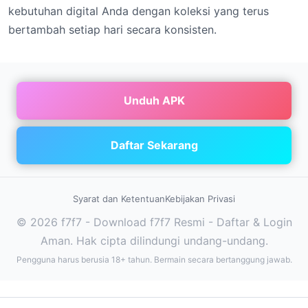
kebutuhan digital Anda dengan koleksi yang terus
bertambah setiap hari secara konsisten.
Unduh APK
Daftar Sekarang
Syarat dan Ketentuan
Kebijakan Privasi
© 2026 f7f7 - Download f7f7 Resmi - Daftar & Login
Aman. Hak cipta dilindungi undang-undang.
Pengguna harus berusia 18+ tahun. Bermain secara bertanggung jawab.